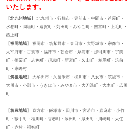
いたします。
【
北九州地域
】 北九州市・行橋市・豊前市・中間市・芦屋町・
水巻町・岡垣町・遠賀町・苅田町・みやこ町・吉富町・上毛町・
築上町
【
福岡地域
】 福岡市・筑紫野市・春日市・大野城市・宗像市・
太宰府市・古賀市・福津市・朝倉市・糸島市・那珂川市・宇美
町・篠栗町・志免町・須恵町・新宮町・久山町・粕屋町・筑前
町・東峰村
【
筑後地域
】 大牟田市・久留米市・柳川市・八女市・筑後市・
大川市・小郡市・うきは市・みやま市・大刀洗町・大木町・広川
町
【
筑豊地域
】 直方市・飯塚市・田川市・宮若市・嘉麻市・小竹
町・鞍手町・桂川町・香春町・添田町・糸田町・川崎町・大任
町・赤村・福智町