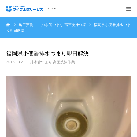
ーム
施工実例
排水管つまり 高圧洗浄作業
福岡県小便器排水つま
会社概要
り即日解決
ホーム
福岡県小便器排水つまり即日解決
ご依頼の流れ
2018.10.21
排水管つまり 高圧洗浄作業
施工実例
サービス内容・料金
ご相談無料お問い合わせください