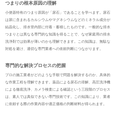
つまりの根本原因の理解
小便器特有のつまり原因が「尿石」であることを学べます。尿石
は尿に含まれるカルシウムやマグネシウムなどのミネラル成分が
結晶化し、排水管内部に付着・蓄積したものです。一般的な排水
つまりとは異なる専門的な知識を得ることで、なぜ家庭用の排水
洗浄剤では効果が薄いのかも理解できます。この知識は、無駄な
対処を避け、適切な専門業者への依頼判断につながります。
専門的な解決プロセスの把握
プロの施工業者がどのような手順で問題を解決するのか、具体的
な作業工程を理解できます。薬品による尿石の溶解、高圧洗浄機
による徹底洗浄、カメラ検査による確認という三段階のプロセス
は、素人では真似できない専門技術です。この知識により、業者
に依頼する際の作業内容や適正価格の判断材料が得られます。