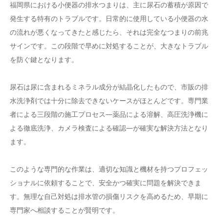
福岡県における小便器の排水つまりは、主に尿石の蓄積が原因で
発生する特有のトラブルです。日常的に使用している小便器の水
の流れが悪くなってきたと感じたら、それは完全なつまりの前兆
サインです。この段階で早めに対処することが、大きなトラブル
を防ぐ鍵となります。
尿石は尿に含まれるミネラル成分が結晶化したもので、市販の排
水洗浄剤では十分に除去できないケースがほとんどです。専門業
者による三段階の施工プロセス—薬品による溶解、高圧洗浄機に
よる徹底洗浄、カメラ検査による確認—が確実な解決方法となり
ます。
このような専門的な作業は、適切な知識と機材を持つプロフェッ
ショナルに依頼することで、安全かつ確実に問題を解決できま
す。無理な自己対処は排水管の損傷リスクを高めるため、早期に
専門家へ相談することが賢明です。