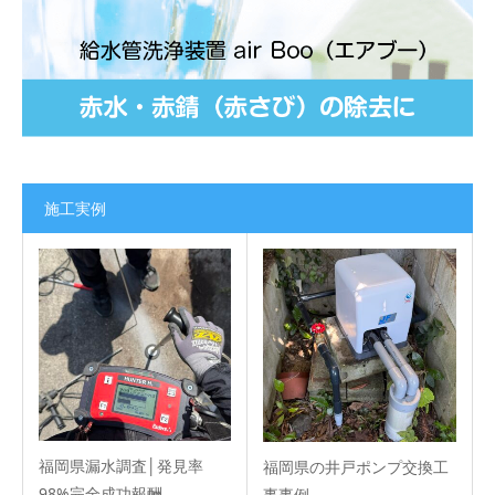
施工実例
福岡県漏水調査│発見率
福岡県の井戸ポンプ交換工
98%完全成功報酬…
事事例