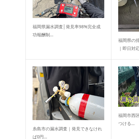
福岡県漏水調査│発見率98%完全成
功報酬制…
福岡県の
｜即日対
福岡市西
つける…
糸島市の漏水調査｜発見できなけれ
ば0円…