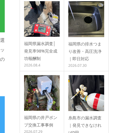
選
福岡県漏水調査│
福岡県の排水つま
ッ
発見率98%完全成
り改善・高圧洗浄
功報酬制
の
｜即日対応
2026.08.4
2026.07.30
福岡県の井戸ポン
糸島市の漏水調査
プ交換工事事例
｜発見できなけれ
2026.07.29
ば0円