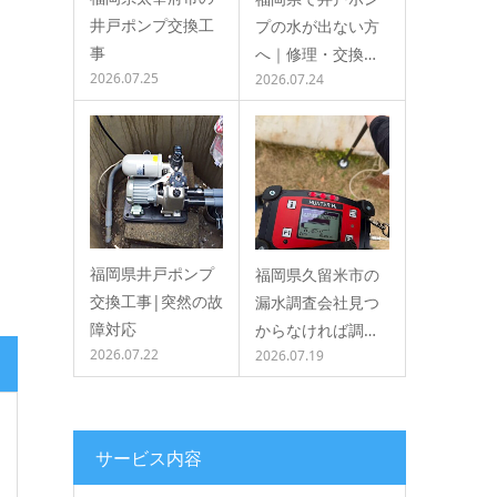
井戸ポンプ交換工
プの水が出ない方
事
へ｜修理・交換…
2026.07.25
2026.07.24
福岡県井戸ポンプ
福岡県久留米市の
交換工事|突然の故
漏水調査会社見つ
障対応
からなければ調…
2026.07.22
2026.07.19
サービス内容