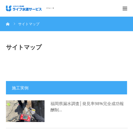
ーム
サイトマップ
会社概要
ホーム
サイトマップ
ご依頼の流れ
施工実例
施工実例
サービス内容・料金
福岡県漏水調査│発見率98%完全成功報
酬制…
ご相談無料お問い合わせください