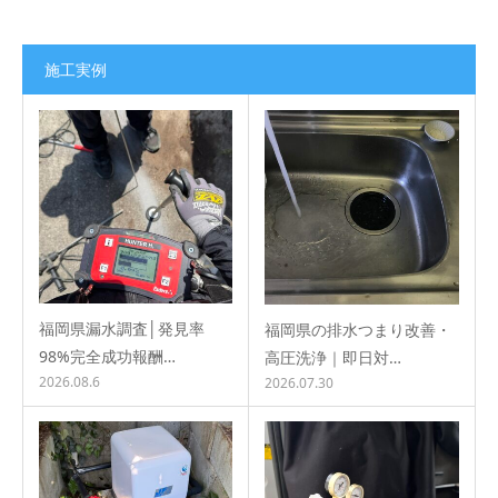
施工実例
福岡県漏水調査│発見率
福岡県の排水つまり改善・
98%完全成功報酬…
高圧洗浄｜即日対…
2026.08.6
2026.07.30