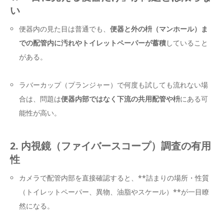
い
便器内の見た目は普通でも、
便器と外の枡（マンホール）ま
での配管内に汚れやトイレットペーパーが蓄積
していること
がある。
ラバーカップ（プランジャー）で何度も試しても流れない場
合は、問題は
便器内部ではなく下流の共用配管や枡
にある可
能性が高い。
2. 内視鏡（ファイバースコープ）調査の有用
性
カメラで配管内部を直接確認すると、**詰まりの場所・性質
（トイレットペーパー、異物、油脂やスケール）**が一目瞭
然になる。