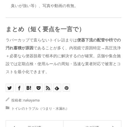
臭いが強い等）、写真や動画の有無。
まとめ（短く要点を一言で）
ラバーカップで直らないトイレ詰まりは
便器下流の配管や枡での
汚れ蓄積が原因
であることが多く、内視鏡で原因特定→高圧洗浄
＋必要なら便器脱着で根本的に解決するのが確実。店舗や集合施
設では定期点検・使用ルールの周知・迅速な業者対応で被害とコ
ストを最小化できます。
投稿者:
nakayama
トイレのトラブル（つまり・水漏れ）