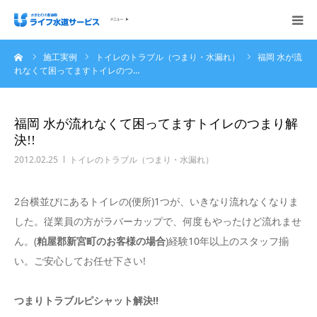
ーム
施工実例
トイレのトラブル（つまり・水漏れ）
福岡 水が流
会社概要
れなくて困ってますトイレのつ…
ホーム
福岡 水が流れなくて困ってますトイレのつまり解
決!!
ご依頼の流れ
2012.02.25
トイレのトラブル（つまり・水漏れ）
施工実例
2台横並びにあるトイレの(便所)1つが、いきなり流れなくなりま
した。従業員の方がラバーカップで、何度もやったけど流れませ
サービス内容・料金
ん。(
粕屋郡新宮町のお客様の場合
)経験10年以上のスタッフ揃
い。ご安心してお任せ下さい!
ご相談無料お問い合わせください
つまりトラブルピシャット解決!!