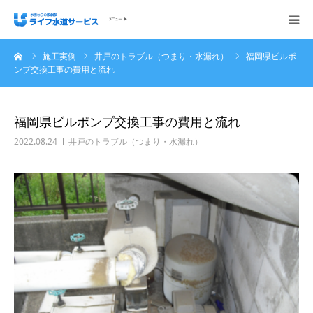
ーム
施工実例
井戸のトラブル（つまり・水漏れ）
福岡県ビルポ
会社概要
ンプ交換工事の費用と流れ
ホーム
福岡県ビルポンプ交換工事の費用と流れ
ご依頼の流れ
2022.08.24
井戸のトラブル（つまり・水漏れ）
施工実例
サービス内容・料金
ご相談無料お問い合わせください