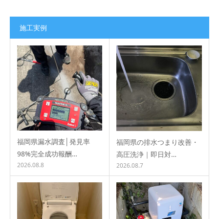
施工実例
福岡県漏水調査│発見率
福岡県の排水つまり改善・
98%完全成功報酬…
高圧洗浄｜即日対…
2026.08.8
2026.08.7