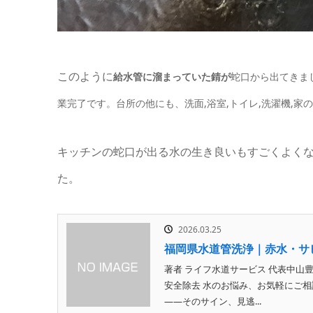
このように
給水管に溜まっていた錆が
蛇口から出てきま
業完了です。台所の他にも、洗面,浴室,トイレ,洗
濯機,家
キッチンの蛇口が出る水の生き良いもすごくよく
た。
2026.03.25
福岡県水道管洗浄｜赤水・サ
著者 ライフ水道サービス 代表中山
安全除去 水のお悩み、お気軽にご
——そのサイン、見逃...