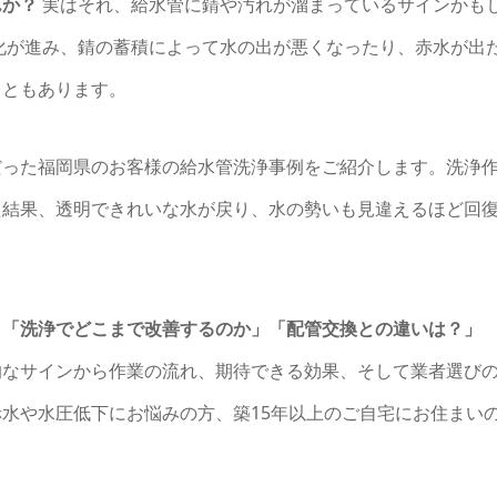
んか？
実はそれ、給水管に錆や汚れが溜まっているサインかも
朽化が進み、錆の蓄積によって水の出が悪くなったり、赤水が出
こともあります。
だった福岡県のお客様の給水管洗浄事例をご紹介します。洗浄
た結果、透明できれいな水が戻り、水の勢いも見違えるほど回
」「洗浄でどこまで改善するのか」「配管交換との違いは？」
的なサインから作業の流れ、期待できる効果、そして業者選び
水や水圧低下にお悩みの方、築15年以上のご自宅にお住まい