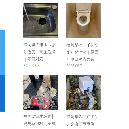
福岡県の排水つま
福岡県のトイレつ
り改善・高圧洗浄
まり解消法｜原因
｜即日対応
と即日対応の業…
2026.08.7
2026.08.7
福岡県漏水調査│
福岡県の井戸ポン
発見率98%完全成
プ交換工事事例