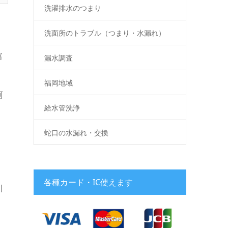
洗濯排水のつまり
洗面所のトラブル（つまり・水漏れ）
富
漏水調査
福岡地域
珂
給水管洗浄
蛇口の水漏れ・交換
・
各種カード・IC使えます
川