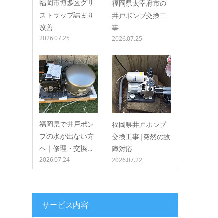
福岡市博多区グリ
福岡県太宰府市の
ストラップ詰まり
井戸ポンプ交換工
改善
事
2026.07.25
2026.07.25
福岡県で井戸ポン
福岡県井戸ポンプ
プの水が出ない方
交換工事|突然の故
へ｜修理・交換…
障対応
2026.07.24
2026.07.22
サービス内容