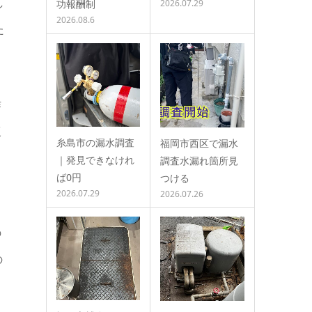
し
功報酬制
2026.07.29
2026.08.6
た
作
復
糸島市の漏水調査
福岡市西区で漏水
｜発見できなけれ
調査水漏れ箇所見
ば0円
つける
2026.07.29
2026.07.26
の
の