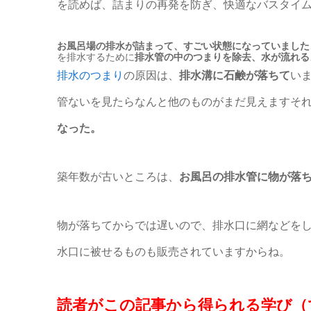
を読めば、詰まりの再発を防ぎ、快適なバスタイ
お風呂場の排水が詰まって、すごい状態になっていました
を排水するために
排水管の中のつまりを除去、水が流れる
排水のつまり
の原因は、
排水溝に石鹸が落ちて
い
管ないを見たらなんと他のものがまだ見えますそ
なった。
築年数が古いところは、
お風呂の排水管に物が落
物が落ちてからでは遅いので、排水口に網などをし
水口に被せるものも販売されていますからね。
読者がこの記事から得られる学び（