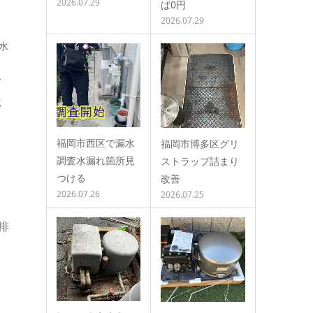
2026.07.29
ば0円
2026.07.29
水
水
に
福岡市西区で漏水
福岡市博多区グリ
調査水漏れ箇所見
ストラップ詰まり
つける
改善
2026.07.26
2026.07.25
排