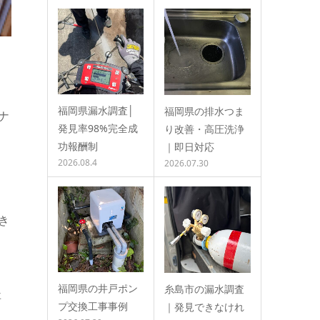
福岡県漏水調査│
福岡県の排水つま
ナ
発見率98%完全成
り改善・高圧洗浄
功報酬制
｜即日対応
2026.08.4
2026.07.30
ま
き
福岡県の井戸ポン
糸島市の漏水調査
事
プ交換工事事例
｜発見できなけれ