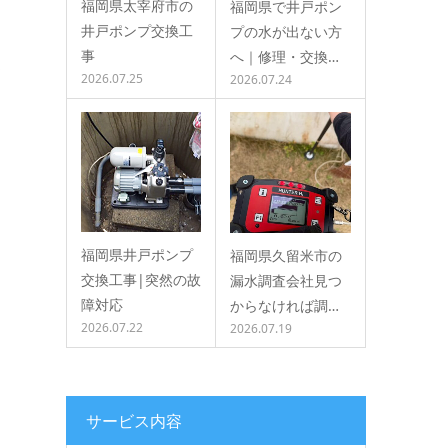
福岡県太宰府市の
福岡県で井戸ポン
井戸ポンプ交換工
プの水が出ない方
事
へ｜修理・交換…
て
2026.07.25
2026.07.24
福岡県井戸ポンプ
福岡県久留米市の
交換工事|突然の故
漏水調査会社見つ
障対応
からなければ調…
2026.07.22
2026.07.19
き
サービス内容