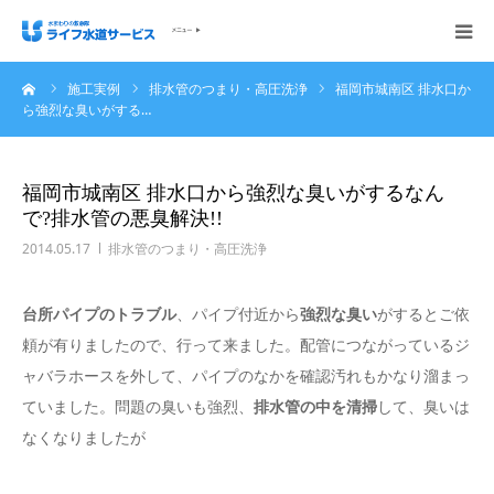
ーム
施工実例
排水管のつまり・高圧洗浄
福岡市城南区 排水口か
会社概要
ら強烈な臭いがする…
ホーム
福岡市城南区 排水口から強烈な臭いがするなん
で?排水管の悪臭解決!!
ご依頼の流れ
2014.05.17
排水管のつまり・高圧洗浄
施工実例
台所パイプのトラブル
、パイプ付近から
強烈な臭い
がするとご依
頼が有りましたので、行って来ました。配管につながっているジ
サービス内容・料金
ャバラホースを外して、パイプのなかを確認汚れもかなり溜まっ
ていました。問題の臭いも強烈、
排水管の中を清掃
して、臭いは
ご相談無料お問い合わせください
なくなりましたが