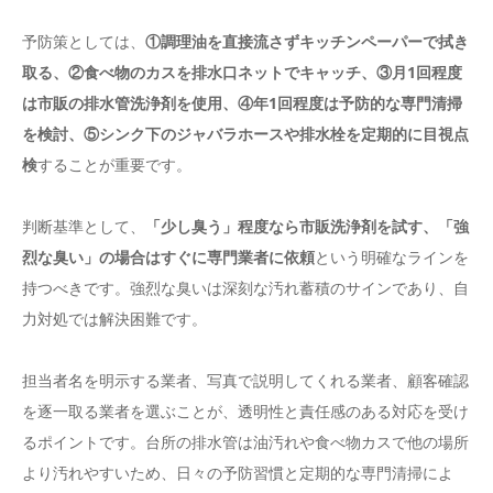
予防策としては、
①調理油を直接流さずキッチンペーパーで拭き
取る、②食べ物のカスを排水口ネットでキャッチ、③月1回程度
は市販の排水管洗浄剤を使用、④年1回程度は予防的な専門清掃
を検討、⑤シンク下のジャバラホースや排水栓を定期的に目視点
検
することが重要です。
判断基準として、
「少し臭う」程度なら市販洗浄剤を試す、「強
烈な臭い」の場合はすぐに専門業者に依頼
という明確なラインを
持つべきです。強烈な臭いは深刻な汚れ蓄積のサインであり、自
力対処では解決困難です。
担当者名を明示する業者、写真で説明してくれる業者、顧客確認
を逐一取る業者を選ぶことが、透明性と責任感のある対応を受け
るポイントです。台所の排水管は油汚れや食べ物カスで他の場所
より汚れやすいため、日々の予防習慣と定期的な専門清掃によ