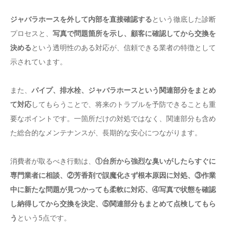
ジャバラホースを外して内部を直接確認する
という徹底した診断
プロセスと、
写真で問題箇所を示し、顧客に確認してから交換を
決める
という透明性のある対応が、信頼できる業者の特徴として
示されています。
また、
パイプ、排水栓、ジャバラホースという関連部分をまとめ
て対応
してもらうことで、将来のトラブルを予防できることも重
要なポイントです。一箇所だけの対処ではなく、関連部分も含め
た総合的なメンテナンスが、長期的な安心につながります。
消費者が取るべき行動は、
①台所から強烈な臭いがしたらすぐに
専門業者に相談、②芳香剤で誤魔化さず根本原因に対処、③作業
中に新たな問題が見つかっても柔軟に対応、④写真で状態を確認
し納得してから交換を決定、⑤関連部分もまとめて点検してもら
う
という5点です。