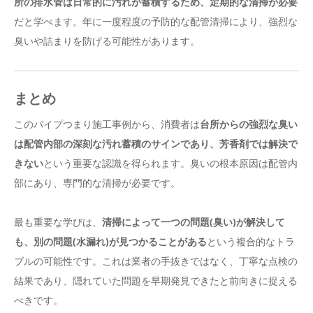
所の排水管は日常的に汚れが蓄積するため、定期的な清掃が必要
だと学べます。年に一度程度の予防的な配管清掃により、強烈な
臭いや詰まりを防げる可能性があります。
まとめ
このパイプつまり施工事例から、消費者は
台所からの強烈な臭い
は配管内部の深刻な汚れ蓄積のサインであり、芳香剤では解決で
きない
という重要な認識を得られます。臭いの根本原因は配管内
部にあり、専門的な清掃が必要です。
最も重要な学びは、
清掃によって一つの問題(臭い)が解決して
も、別の問題(水漏れ)が見つかることがある
という複合的なトラ
ブルの可能性です。これは業者の手抜きではなく、丁寧な点検の
結果であり、隠れていた問題を早期発見できたと前向きに捉える
べきです。