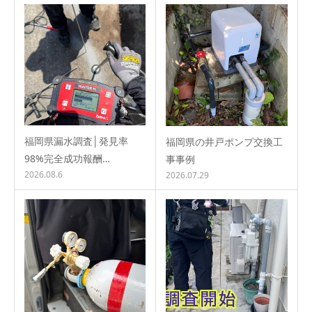
福岡県漏水調査│発見率
福岡県の井戸ポンプ交換工
98%完全成功報酬…
事事例
2026.08.6
2026.07.29