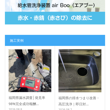
施工実例
福岡県漏水調査│発見率
福岡県の排水つまり改善・
98%完全成功報酬…
高圧洗浄｜即日対…
2026.08.8
2026.08.7