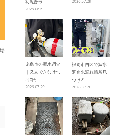
功報酬制
2026.07.29
2026.08.6
場
糸島市の漏水調査
福岡市西区で漏水
｜発見できなけれ
調査水漏れ箇所見
ば0円
つける
2026.07.29
2026.07.26