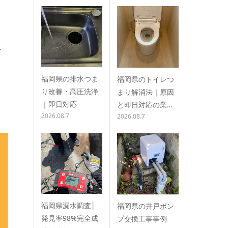
外
く
福岡県の排水つま
福岡県のトイレつ
、
り改善・高圧洗浄
まり解消法｜原因
｜即日対応
と即日対応の業…
2026.08.7
2026.08.7
福岡県漏水調査│
福岡県の井戸ポン
発見率98%完全成
プ交換工事事例