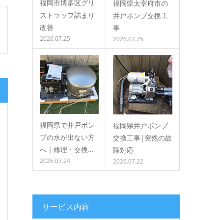
福岡市博多区グリ
福岡県太宰府市の
ストラップ詰まり
井戸ポンプ交換工
改善
事
2026.07.25
2026.07.25
福岡県で井戸ポン
福岡県井戸ポンプ
プの水が出ない方
交換工事|突然の故
へ｜修理・交換…
障対応
2026.07.24
2026.07.22
サービス内容