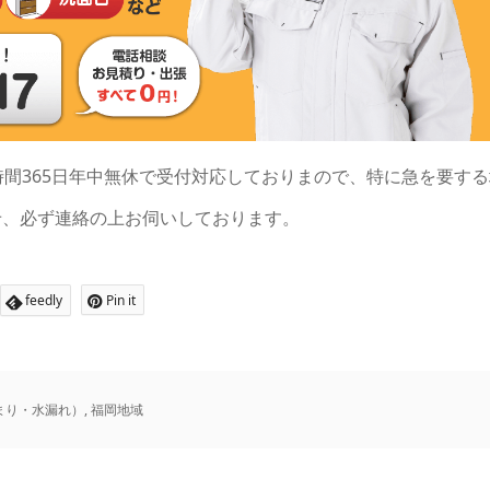
時間365日年中無休で受付対応しておりまので、特に急を要する
せ、必ず連絡の上お伺いしております。
feedly
Pin it
まり・水漏れ）
,
福岡地域