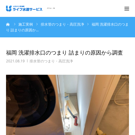
ーム
施工実例
排水管のつまり・高圧洗浄
福岡 洗濯排水口のつま
会社概要
り 詰まりの原因か…
ホーム
福岡 洗濯排水口のつまり 詰まりの原因から調査
ご依頼の流れ
2021.08.19
排水管のつまり・高圧洗浄
施工実例
サービス内容・料金
ご相談無料お問い合わせください