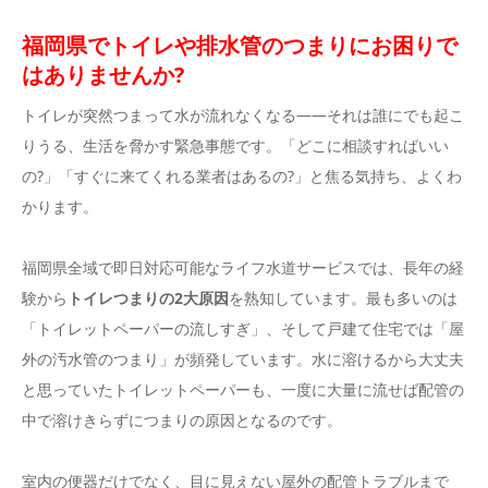
福岡県でトイレや排水管のつまりにお困りで
はありませんか?
トイレが突然つまって水が流れなくなる――それは誰にでも起こ
りうる、生活を脅かす緊急事態です。「どこに相談すればいい
の?」「すぐに来てくれる業者はあるの?」と焦る気持ち、よくわ
かります。
福岡県全域で即日対応可能なライフ水道サービスでは、長年の経
験から
トイレつまりの2大原因
を熟知しています。最も多いのは
「トイレットペーパーの流しすぎ」、そして戸建て住宅では「屋
外の汚水管のつまり」が頻発しています。水に溶けるから大丈夫
と思っていたトイレットペーパーも、一度に大量に流せば配管の
中で溶けきらずにつまりの原因となるのです。
室内の便器だけでなく、目に見えない屋外の配管トラブルまで