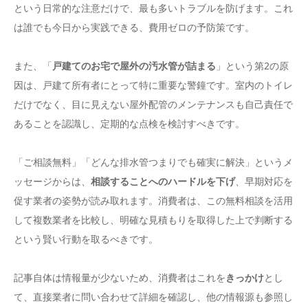
という日常的な注意だけで、最も多いトラブルを防げます。これ
は誰でも今日から実践できる、費用ゼロの予防策です。
また、「
戸建てのお宅で屋外の汚水管が詰まる
」という第2の原
因は、戸建て所有者にとって特に重要な警鐘です。室内のトイレ
だけでなく、目に見えない屋外配管のメンテナンスも自己責任で
あることを認識し、定期的な点検を検討すべきです。
「ご相談無料」「どんな排水管つまりでも確実に解決」というメ
ッセージからは、
相談することへのハードルを下げ
、早期対応を
促す業者の姿勢が読み取れます。消費者は、この無料相談を活用
して複数業者を比較し、明確な見積もりを取得した上で判断する
という賢い行動を取るべきです。
記事自体は情報量が少ないため、消費者はこれを
きっかけ
とし
て、直接業者に問い合わせて詳細を確認し、他の情報源も参照し