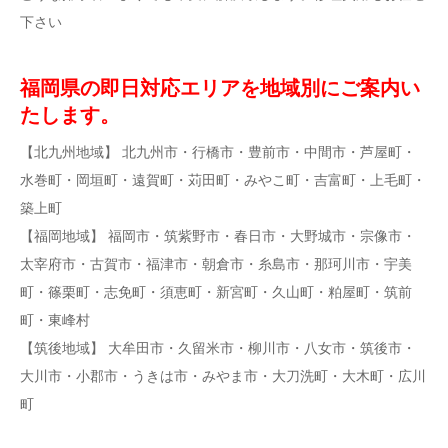
下さい
福岡県の即日対応エリアを地域別にご案内い
たします。
【北九州地域】 北九州市・行橋市・豊前市・中間市・芦屋町・
水巻町・岡垣町・遠賀町・苅田町・みやこ町・吉富町・上毛町・
築上町
【福岡地域】 福岡市・筑紫野市・春日市・大野城市・宗像市・
太宰府市・古賀市・福津市・朝倉市・糸島市・那珂川市・宇美
町・篠栗町・志免町・須恵町・新宮町・久山町・粕屋町・筑前
町・東峰村
【筑後地域】 大牟田市・久留米市・柳川市・八女市・筑後市・
大川市・小郡市・うきは市・みやま市・大刀洗町・大木町・広川
町