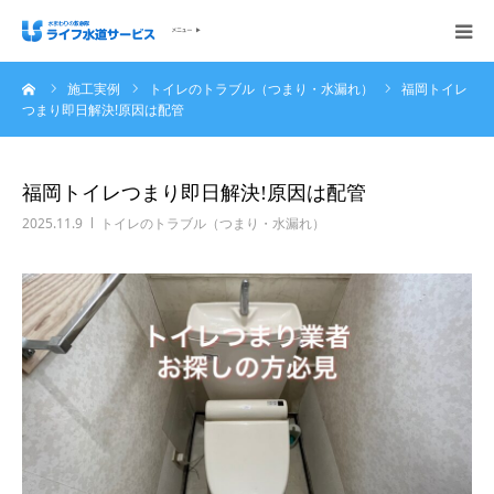
ーム
施工実例
トイレのトラブル（つまり・水漏れ）
福岡トイレ
会社概要
つまり即日解決!原因は配管
ホーム
福岡トイレつまり即日解決!原因は配管
ご依頼の流れ
2025.11.9
トイレのトラブル（つまり・水漏れ）
施工実例
サービス内容・料金
ご相談無料お問い合わせください