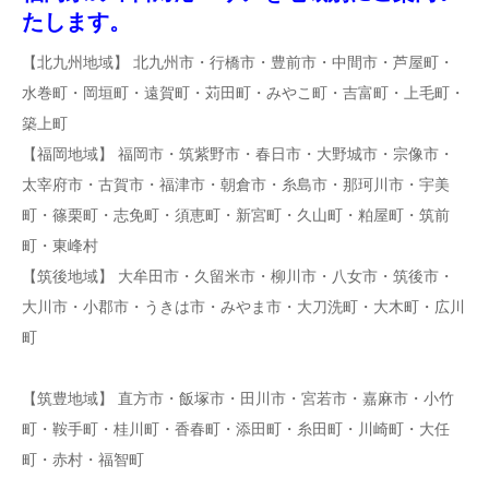
たします。
【北九州地域】 北九州市・行橋市・豊前市・中間市・芦屋町・
水巻町・岡垣町・遠賀町・苅田町・みやこ町・吉富町・上毛町・
築上町
【福岡地域】 福岡市・筑紫野市・春日市・大野城市・宗像市・
太宰府市・古賀市・福津市・朝倉市・糸島市・那珂川市・宇美
町・篠栗町・志免町・須恵町・新宮町・久山町・粕屋町・筑前
町・東峰村
【筑後地域】 大牟田市・久留米市・柳川市・八女市・筑後市・
大川市・小郡市・うきは市・みやま市・大刀洗町・大木町・広川
町
【筑豊地域】 直方市・飯塚市・田川市・宮若市・嘉麻市・小竹
町・鞍手町・桂川町・香春町・添田町・糸田町・川崎町・大任
町・赤村・福智町