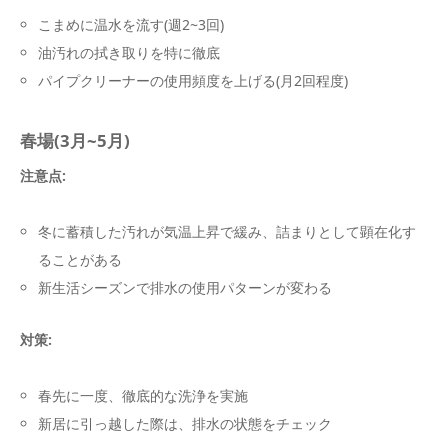
こまめに温水を流す(週2~3回)
油汚れの拭き取りを特に徹底
パイプクリーナーの使用頻度を上げる(月2回程度)
春場(3月~5月)
注意点:
冬に蓄積した汚れが気温上昇で緩み、詰まりとして顕在化す
ることがある
新生活シーズンで排水の使用パターンが変わる
対策:
春先に一度、徹底的な洗浄を実施
新居に引っ越した際は、排水の状態をチェック