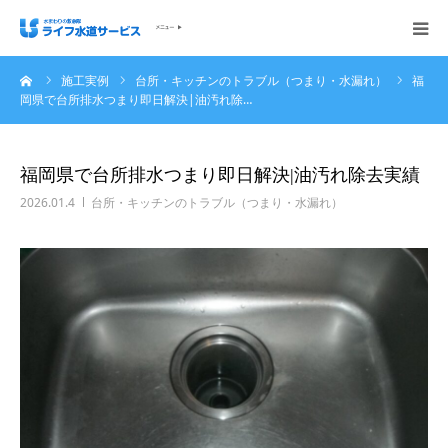
ーム
施工実例
台所・キッチンのトラブル（つまり・水漏れ）
福
会社概要
岡県で台所排水つまり即日解決|油汚れ除…
ホーム
福岡県で台所排水つまり即日解決|油汚れ除去実績
ご依頼の流れ
2026.01.4
台所・キッチンのトラブル（つまり・水漏れ）
施工実例
サービス内容・料金
ご相談無料お問い合わせください