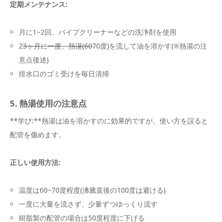
定期メンテナンス:
月に1~2回、パイプクリーナーなどの洗浄剤を使用
2
3ヶ月に一度、熱湯(60
70度)を流して油を溶かす(※熱湯の注
意点後述)
排水口のゴミ受けを毎日清掃
5. 熱湯使用の注意点
**学び:**熱湯は油を溶かすのに効果的ですが、使い方を誤ると
配管を傷めます。
正しい使用方法:
温度は60~70度程度(沸騰直後の100度は避ける)
一度に大量を流さず、少量ずつゆっくり流す
樹脂製の配管の場合は50度程度に下げる