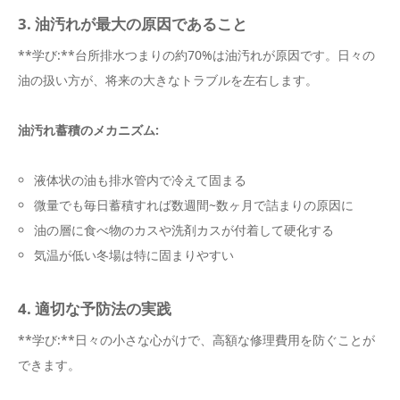
3. 油汚れが最大の原因であること
**学び:**台所排水つまりの約70%は油汚れが原因です。日々の
油の扱い方が、将来の大きなトラブルを左右します。
油汚れ蓄積のメカニズム:
液体状の油も排水管内で冷えて固まる
微量でも毎日蓄積すれば数週間~数ヶ月で詰まりの原因に
油の層に食べ物のカスや洗剤カスが付着して硬化する
気温が低い冬場は特に固まりやすい
4. 適切な予防法の実践
**学び:**日々の小さな心がけで、高額な修理費用を防ぐことが
できます。