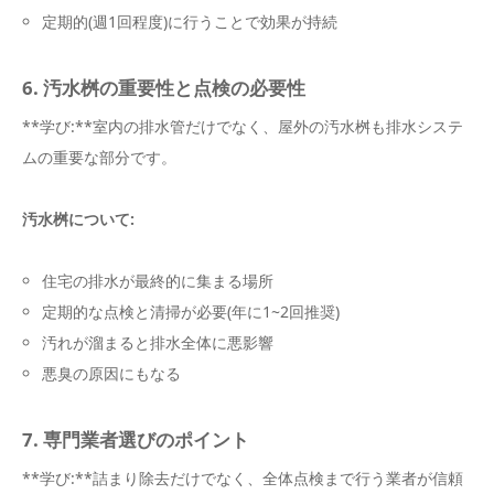
定期的(週1回程度)に行うことで効果が持続
6. 汚水桝の重要性と点検の必要性
**学び:**室内の排水管だけでなく、屋外の汚水桝も排水システ
ムの重要な部分です。
汚水桝について:
住宅の排水が最終的に集まる場所
定期的な点検と清掃が必要(年に1~2回推奨)
汚れが溜まると排水全体に悪影響
悪臭の原因にもなる
7. 専門業者選びのポイント
**学び:**詰まり除去だけでなく、全体点検まで行う業者が信頼