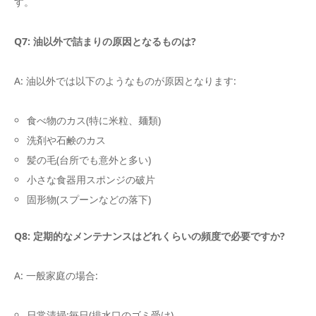
す。
Q7: 油以外で詰まりの原因となるものは?
A: 油以外では以下のようなものが原因となります:
食べ物のカス(特に米粒、麺類)
洗剤や石鹸のカス
髪の毛(台所でも意外と多い)
小さな食器用スポンジの破片
固形物(スプーンなどの落下)
Q8: 定期的なメンテナンスはどれくらいの頻度で必要ですか?
A: 一般家庭の場合:
日常清掃:毎日(排水口のゴミ受け)