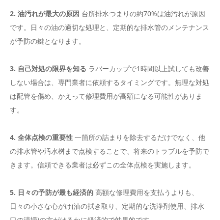
2. 油汚れが最大の原因
台所排水つまりの約70%は油汚れが原因
です。日々の油の適切な処理と、定期的な排水管のメンテナンス
が予防の鍵となります。
3. 自己対処の限界を知る
ラバーカップで1時間以上試しても改善
しない場合は、専門業者に依頼するタイミングです。無理な対処
は配管を傷め、かえって修理費用が高額になる可能性がありま
す。
4. 全体点検の重要性
一箇所の詰まりを除去するだけでなく、他
の排水管や汚水桝まで点検することで、将来のトラブルを予防で
きます。信頼できる業者は必ずこの全体点検を実施します。
5. 日々の予防が最も経済的
高額な修理費用を支払うよりも、
日々の小さな心がけ(油の拭き取り、定期的な洗浄剤使用、排水
口の清掃)の方がはるかに経済的で効果的です。