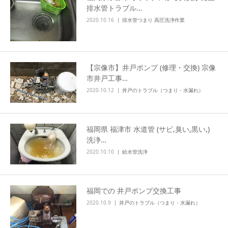
排水管トラブル…
2020.10.16
排水管つまり 高圧洗浄作業
【宗像市】井戸ポンプ (修理・交換) 宗像
市井戸工事…
2020.10.12
井戸のトラブル（つまり・水漏れ）
福岡県 福津市 水道管 (サビ,臭い,黒い,)
洗浄…
2020.10.10
給水管洗浄
福岡での 井戸ポンプ交換工事
2020.10.9
井戸のトラブル（つまり・水漏れ）