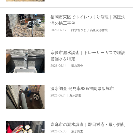
福岡市東区でトイレつまり修理｜高圧洗
浄の施工事例
2026.06.17
排水管つまり 高圧洗浄作業
宗像市漏水調査｜トレーサーガスで埋設
管漏水を特定
2026.06.14
漏水調査
漏水調査 発見率98%福岡県飯塚市
2026.06.7
漏水調査
嘉麻市の漏水調査｜即日対応・最小掘削
2026.05.30
漏水調査