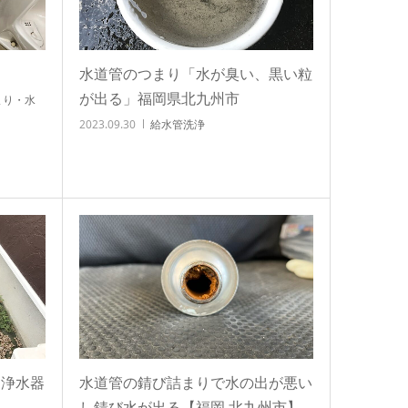
】
水道管のつまり「水が臭い、黒い粒
が出る」福岡県北九州市
まり・水
2023.09.30
給水管洗浄
｜浄水器
水道管の錆び詰まりで水の出が悪い
し錆び水が出る【福岡 北九州市】