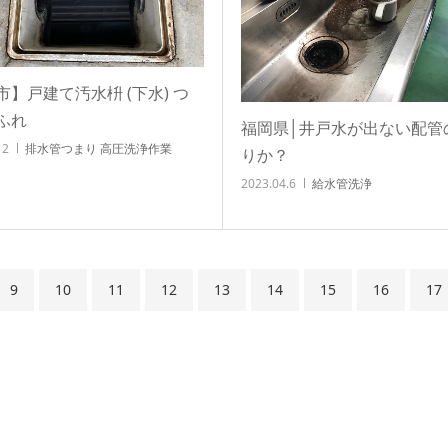
市】戸建て汚水枡 (下水) つ
ふれ
福岡県│井戸水が出ない配管
12
排水管つまり 高圧洗浄作業
りか？
2023.04.6
給水管洗浄
9
10
11
12
13
14
15
16
17