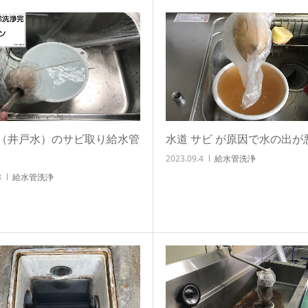
（井戸水）のサビ取り給水管
水道 サビ が原因で水の出が
2023.09.4
給水管洗浄
8
給水管洗浄