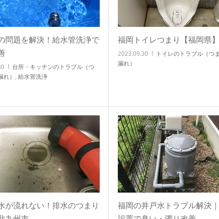
の問題を解決！給水管洗浄で
福岡トイレつまり【福岡県
善
2023.09.30
トイレのトラブル（つ
漏れ）
30
台所・キッチンのトラブル（つ
漏れ）
,
給水管洗浄
水が流れない！排水のつまり
福岡の井戸水トラブル解決
北九州市
設置で臭い・濁り改善